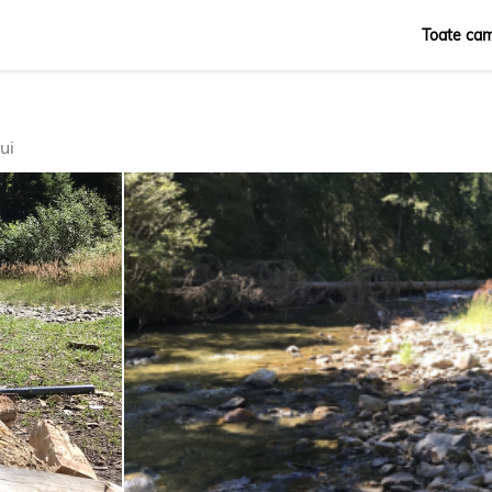
Toate cam
Română
English
ui