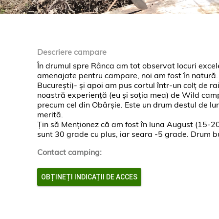
Descriere campare
În drumul spre Rânca am tot observat locuri excelen
amenajate pentru campare, noi am fost în natură.
București)- și apoi am pus cortul într-un colț de 
noastră experiență (eu și soția mea) de Wild cam
precum cel din Obârșie. Este un drum destul de lung
merită.
Țin să Menționez că am fost în luna August (15-20 
sunt 30 grade cu plus, iar seara -5 grade. Drum b
Contact camping:
OBȚINEȚI INDICAȚII DE ACCES