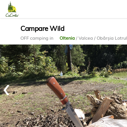
Campare Wild
OFF camping in
Oltenia
/ Valcea / Obârşia Lotrul
‹