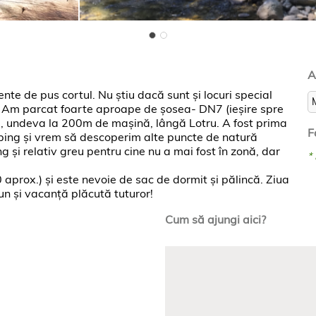
A
te de pus cortul. Nu știu dacă sunt și locuri special
 Am parcat foarte aproape de șosea- DN7 (ieșire spre
rai, undeva la 200m de mașină, lângă Lotru. A fost prima
F
ping și vrem să descoperim alte puncte de natură
 și relativ greu pentru cine nu a mai fost în zonă, dar
*
aprox.) și este nevoie de sac de dormit și pălincă. Ziua
un și vacanță plăcută tuturor!
Cum să ajungi aici?