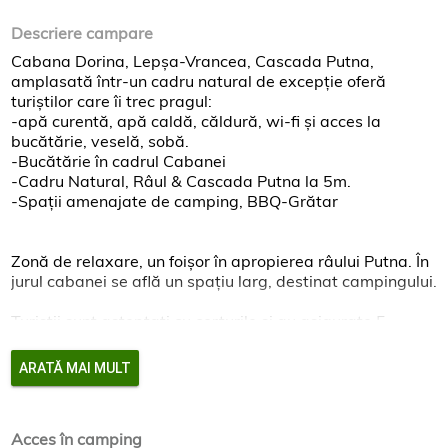
Descriere campare
Cabana Dorina, Lepșa-Vrancea, Cascada Putna,
amplasată într-un cadru natural de excepție oferă
turiștilor care îi trec pragul:
-apă curentă, apă caldă, căldură, wi-fi și acces la
bucătărie, veselă, sobă.
-Bucătărie în cadrul Cabanei
-Cadru Natural, Râul & Cascada Putna la 5m.
-Spații amenajate de camping, BBQ-Grătar
Zonă de relaxare, un foișor în apropierea râului Putna. În
jurul cabanei se află un spațiu larg, destinat campingului.
Turiștii sunt așteptați cu corturile și au asigurate 5
toalete, 2 dușuri, spălător de vase, apă potabilă,
grătare. Rulotele pot beneficia de curent electric.
ARATĂ MAI MULT
Mama Dorina vă așteaptă!
Acces în camping