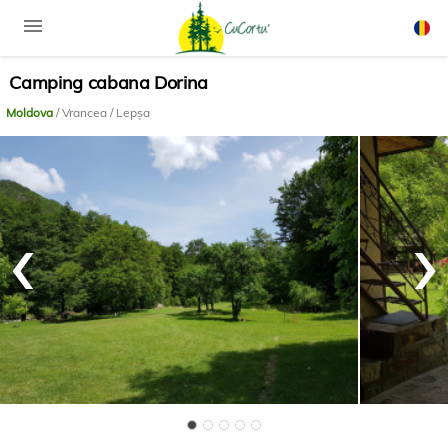
menu
Camping cabana Dorina
Rom
Engli
Moldova
/ Vrancea / Lepșa
‹
›