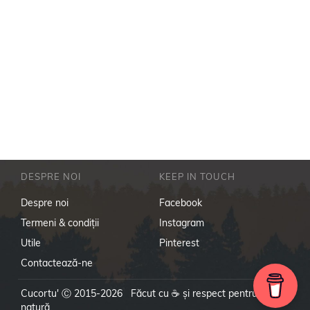
DESPRE NOI
KEEP IN TOUCH
Despre noi
Facebook
Termeni & condiţii
Instagram
Utile
Pinterest
Contactează-ne
Cucortu' Ⓒ 2015-2026 Făcut cu ☕ și respect pentru
natură.