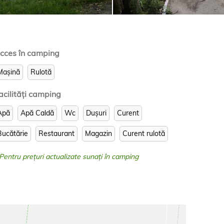
cces în camping
Mașină
Rulotă
acilităţi camping
Apă
Apă Caldă
Wc
Dușuri
Curent
Bucătărie
Restaurant
Magazin
Curent rulotă
 Pentru prețuri actualizate sunați în camping