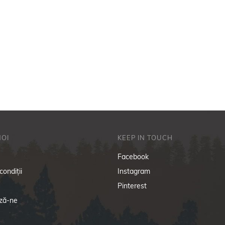
NOI
KEEP IN TOUCH
i
Facebook
condiţii
Instagram
Pinterest
ză-ne