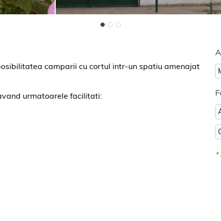
A
osibilitatea camparii cu cortul intr-un spatiu amenajat
F
vand urmatoarele facilitati:
*
ampare cort): http://www.doualumi.com/ro/campare/