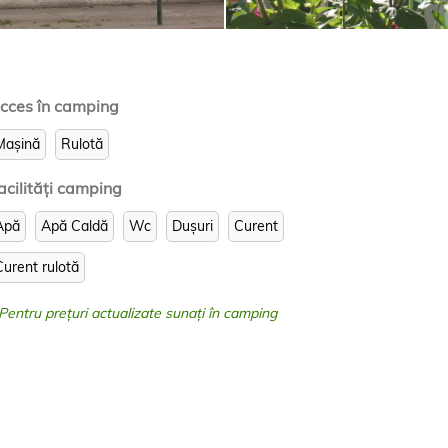
cces în camping
Mașină
Rulotă
acilităţi camping
Apă
Apă Caldă
Wc
Dușuri
Curent
Curent rulotă
 Pentru prețuri actualizate sunați în camping