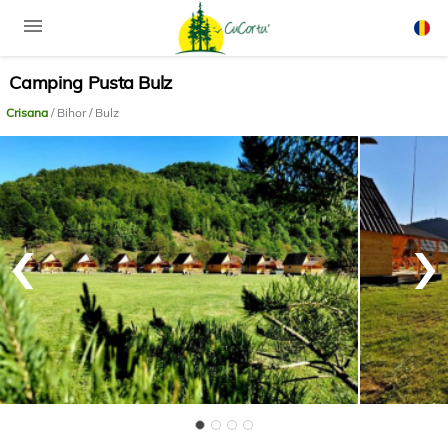
menu
Camping Pusta Bulz
Rom
Engli
Crisana
/ Bihor / Bulz
‹
›