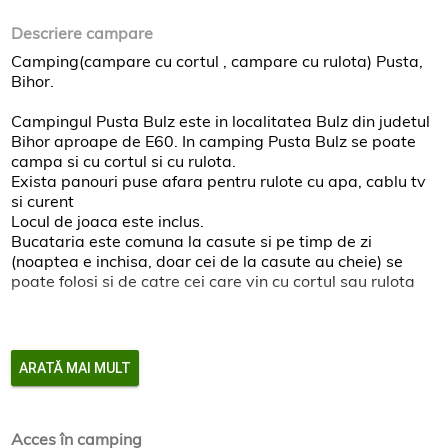
Descriere campare
Camping(campare cu cortul , campare cu rulota) Pusta,
Bihor.
Campingul Pusta Bulz este in localitatea Bulz din judetul
Bihor aproape de E60. In camping Pusta Bulz se poate
campa si cu cortul si cu rulota.
Exista panouri puse afara pentru rulote cu apa, cablu tv
si curent
Locul de joaca este inclus.
Bucataria este comuna la casute si pe timp de zi
(noaptea e inchisa, doar cei de la casute au cheie) se
poate folosi si de catre cei care vin cu cortul sau rulota
Obiective turistice: Muzeul memorial Octavian Goga din
localitatea Ciucea, Valea Crisului Repede, Valea Iadului
ARATĂ MAI MULT
si Cascada Iadolina.
Acces în camping