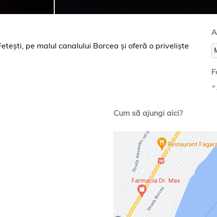
A
tești, pe malul canalului Borcea și oferă o priveliște
F
*
Cum să ajungi aici?