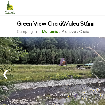
Green View Cheia\\Valea Stânii
Camping in
Muntenia
/ Prahova / Cheia
‹