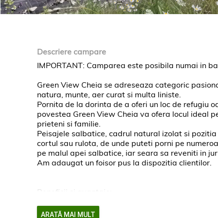
Descriere campare
IMPORTANT: Camparea este posibila numai in baza
Green View Cheia se adreseaza categoric pasionatil
natura, munte, aer curat si multa liniste.
Pornita de la dorinta de a oferi un loc de refugiu 
povestea Green View Cheia va ofera locul ideal pe
prieteni si familie.
Peisajele salbatice, cadrul natural izolat si pozit
cortul sau rulota, de unde puteti porni pe numero
pe malul apei salbatice, iar seara sa reveniti in jur
Am adaugat un foisor pus la dispozitia clientilor.
Beneficii si avantaje:
- cadru natural izolat, generos si pozitionare lang
- izvor de apa potabila pe teren;
ARATĂ MAI MULT