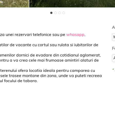
A
 unei rezervari telefonice sau pe
whasapp
.
or de vacante cu cortul sau rulota si iubitorilor de
F
oamenilor dornici de evadare din cotidianul aglomerat,
ntru a va crea cele mai frumoase amintiri alaturi de
*
ia terenului ofera locatia ideala pentru camparea cu
asele trasee montane din zona, unde va puteti recreea
ul focului de tabara.
a apa raului Telejenel;