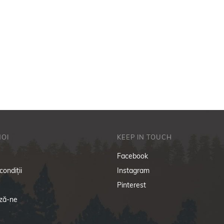
NOI
KEEP IN TOUCH
i
Facebook
condiţii
Instagram
Pinterest
ză-ne